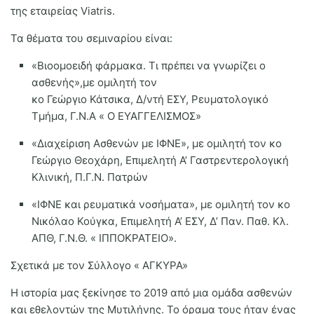
της εταιρείας Viatris.
Τα θέματα του σεμιναρίου είναι:
«Βιοομοειδή φάρμακα. Τι πρέπει να γνωρίζει ο
ασθενής»,
με ομιλητή τον
κο Γεώργιο Κάτσικα, Δ/ντή ΕΣΥ, Ρευματολογικό
Τμήμα, Γ.Ν.Α « Ο ΕΥΑΓΓΕΛΙΣΜΟΣ»
«Διαχείριση Ασθενών με ΙΦΝΕ»,
με ομιλητή τον κο
Γεώργιο Θεοχάρη, Επιμελητή Α’ Γαστρεντερολογική
Κλινική, Π.Γ.Ν. Πατρών
«ΙΦΝΕ και ρευματικά νοσήματα»,
με ομιλητή τον κο
Νικόλαο Κούγκα, Επιμελητή Α’ ΕΣΥ, Δ’ Παν. Παθ. Κλ.
ΑΠΘ, Γ.Ν.Θ. « ΙΠΠΟΚΡΑΤΕΙΟ».
Σχετικά με τον Σύλλογο « ΑΓΚΥΡΑ»
Η ιστορία μας ξεκίνησε το 2019 από μια ομάδα ασθενών
και εθελοντών της Μυτιλήνης. Το όραμα τους ήταν ένας