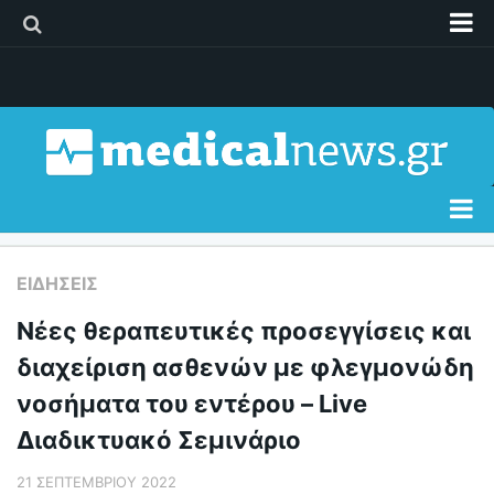
Διαφήμιση
Επικοινωνία
Δελτία Τύπου
Όροι Χρήσης
Ειδήσεις
ΕΙΔΉΣΕΙΣ
Διατροφή
Νέες θεραπευτικές προσεγγίσεις και
Σώμα & Υγεία
διαχείριση ασθενών με φλεγμονώδη
Γυναίκα
νοσήματα του εντέρου – Live
Παιδί
Διαδικτυακό Σεμινάριο
Άνδρας
21 ΣΕΠΤΕΜΒΡΊΟΥ 2022